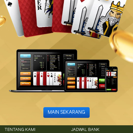
MAIN SEKARANG
TENTANG KAMI
JADWAL BANK