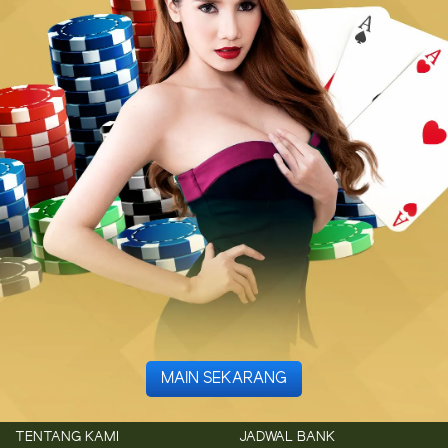
MAIN SEKARANG
TENTANG KAMI
JADWAL BANK